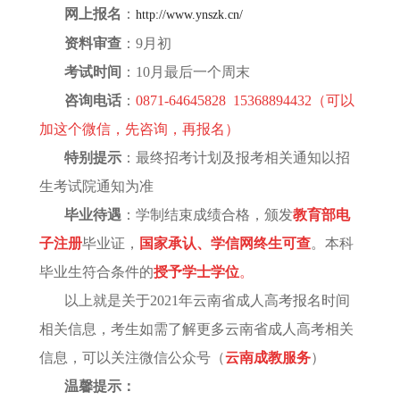
网上报名
：
http://www.ynszk.cn/
资料审查
：
9月初
考试时间
：
10月最后一个周末
咨询电话
：
0871-64645828 15368894432（可以
加这个微信，先咨询，再报名）
特别提示
：最终招考计划及报考相关通知以招
生考试院通知为准
毕业待遇
：学制结束成绩合格，颁发
教育部电
子注册
毕业证，
国家承认、学信网
终生
可查
。本科
毕业生符合条件的
授予学士学位
。
以上就是关于
2021年云南省成人高考报名时间
相关信息，考生如需了解更多云南省成人高考相关
信息，可以关注微信公众号（
云南成教服务
）
温馨提示：