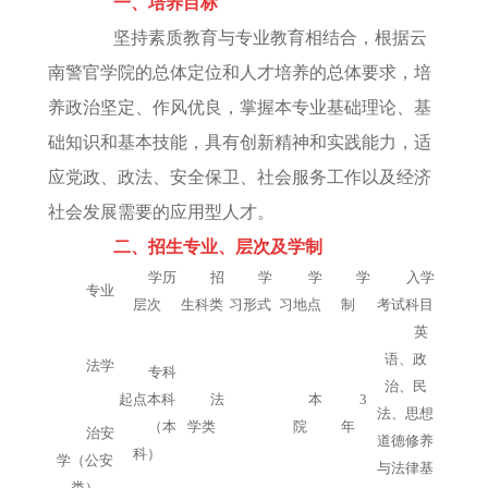
一、培养目标
坚持素质教育与专业教育相结合，根据云
南警官学院的总体定位和人才培养的总体要求，培
养政治坚定、作风优良，掌握本专业基础理论、基
础知识和基本技能，具有创新精神和实践能力，适
应党政、政法、安全保卫、社会服务工作以及经济
社会发展需要的应用型人才。
二、招生专业、层次及学制
学历
招
学
学
学
入学
专业
层次
生科类
习形式
习地点
制
考试科目
英
语、政
法学
专科
治、民
起点本科
法
本
3
法、思想
（本
学类
院
年
治安
道德修养
科）
学（公安
与法律基
类）