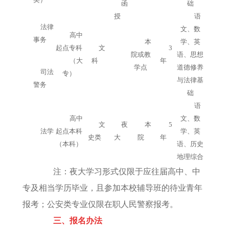
函
础
授
语
法律
文、数
高中
事务
本
学、英
起点专科
文
3
院或教
语、思想
（大
科
年
学点
道德修养
司法
专）
与法律基
警务
础
语
高中
文、数
文
夜
本
5
法学
起点本科
学、英
史类
大
院
年
（本科）
语、历史
地理综合
注：夜大学习形式仅限于应往届高中、中
专及相当学历毕业，且参加本校辅导班的待业青年
报考；公安类专业仅限在职人民警察报考。
三、报名办法